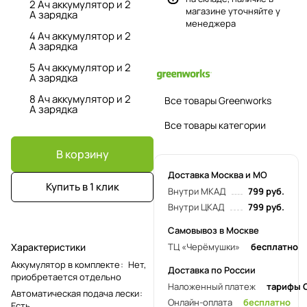
2 Ач аккумулятор и 2
магазине уточняйте у
А зарядка
менеджера
4 Ач аккумулятор и 2
А зарядка
5 Ач аккумулятор и 2
А зарядка
8 Ач аккумулятор и 2
Все товары Greenworks
А зарядка
Все товары категории
В корзину
Доставка Москва и МО
Купить в 1 клик
Внутри МКАД
799 руб.
Внутри ЦКАД
799 руб.
Самовывоз в Москве
Характеристики
ТЦ «Черёмушки»
бесплатно
Аккумулятор в комплекте
:
Нет,
Доставка по России
приобретается отдельно
Наложенный платеж
тарифы 
Автоматическая подача лески
:
Онлайн-оплата
бесплатно
Есть