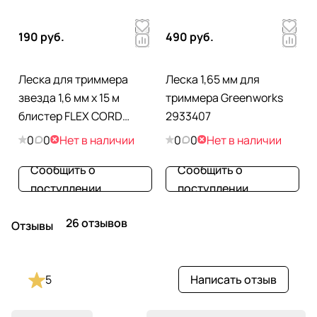
190 руб.
490 руб.
Леска для триммера
Леска 1,65 мм для
звезда 1,6 мм х 15 м
триммера Greenworks
блистер FLEX CORD
2933407
DENZEL 96110
0
0
Нет в наличии
0
0
Нет в наличии
Сообщить о
Сообщить о
поступлении
поступлении
26 отзывов
Отзывы
5
Написать отзыв