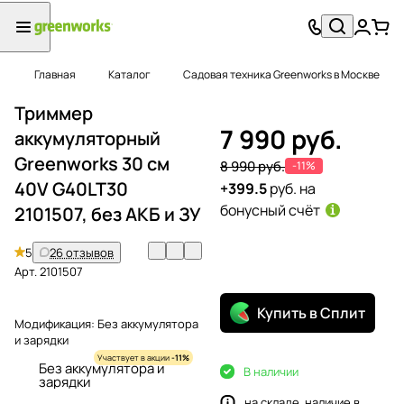
Главная
Каталог
Садовая техника Greenworks в Москве
Триммер
7 990 руб.
аккумуляторный
Greenworks 30 см
8 990 руб.
-11%
40V G40LT30
+399.5
руб. на
бонусный счёт
2101507, без АКБ и ЗУ
5
26 отзывов
Арт.
2101507
Купить в Сплит
Модификация:
Без аккумулятора
и зарядки
Участвует в акции
-11%
Без аккумулятора и
В наличии
зарядки
на складе, наличие в