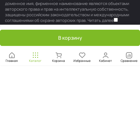
доменное имя, фирменное наименование являются объектами
авторского права и прав на интеллектуальную собственность,
защищены российским законодательством и международными
соглашениями об охране авторских прав.
Читать далее
В корзину
Главная
Каталог
Корзина
Избранные
Кабинет
Сравнение