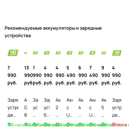
Рекомендуемые аккумуляторы и зарядные
устройства
7
13
1
4
4
5
6
7
9
4
990
990
990
990
990
490
990
490
990
990
руб.
руб.
руб.
руб.
руб.
руб.
руб.
руб.
руб.
руб.
Зарядное
Аккумулятор
Зарядное
Зарядное
Аккумулятор
Аккумулятор
Аккумулятор
Аккумулятор
Аккумулято
Зарядн
устройство
Greenworks
устройство
устройство
2
с
4
с
5
устрой
двойное
8Ah
–
быстрое
Ah
USB-
Ah
USB-
Ah
двойно
быстрое
40V
слайдер
(5А)
Greenworks
разъемом
Greenworks
разъемом
Greenworks
(2А)
В наличии
В наличии
В наличии
В наличии
В наличии
В наличии
В наличии
В наличии
В наличии
Нет в