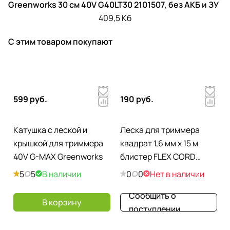
Greenworks 30 см 40V G40LT30 2101507, без АКБ и ЗУ
409,5 Кб
С этим товаром покупают
599 руб.
190 руб.
Катушка с леской и
Леска для триммера
крышкой для триммера
квадрат 1,6 мм х 15 м
40V G-MAX Greenworks
блистер FLEX CORD
DENZEL 96114
5
5
В наличии
0
0
Нет в наличии
Сообщить о
В корзину
поступлении