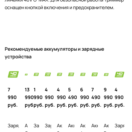
оснащен кнопкой включения и предохранителем.
Рекомендуемые аккумуляторы и зарядные
устройства
7
13
1
4
4
5
6
7
9
4
990
990
990
990
990
490
990
490
990
990
руб.
руб.
руб.
руб.
руб.
руб.
руб.
руб.
руб.
руб.
Зарядное
Аккумулятор
Зарядное
Зарядное
Аккумулятор
Аккумулятор
Аккумулятор
Аккумулятор
Аккумулято
Зарядн