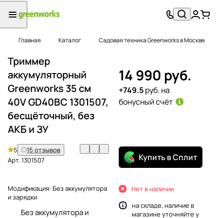
Главная
Каталог
Садовая техника Greenworks в Москве
Триммер
14 990 руб.
аккумуляторный
Greenworks 35 см
+749.5
руб. на
40V GD40BC 1301507,
бонусный счёт
бесщёточный, без
АКБ и ЗУ
5
15 отзывов
Купить в Сплит
Арт.
1301507
Модификация:
Без аккумулятора
Нет в наличии
и зарядки
на складе, наличие в
Без аккумулятора и
магазине уточняйте у