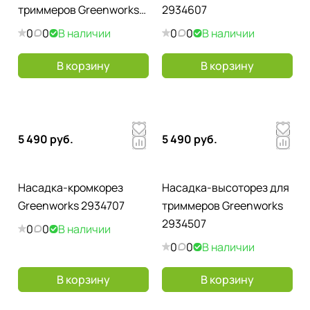
триммеров Greenworks
2934607
2934907
0
0
В наличии
0
0
В наличии
В корзину
В корзину
5 490 руб.
5 490 руб.
Насадка-кромкорез
Насадка-высоторез для
Greenworks 2934707
триммеров Greenworks
2934507
0
0
В наличии
0
0
В наличии
В корзину
В корзину