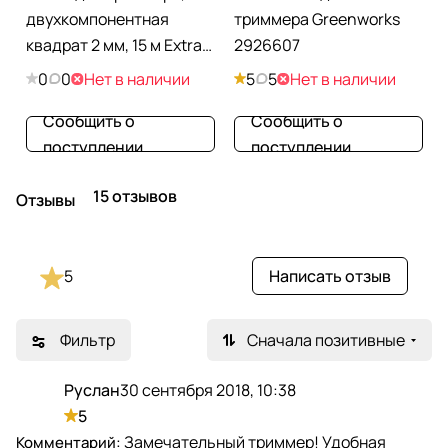
двухкомпонентная
триммера Greenworks
квадрат 2 мм, 15 м Extra
2926607
cord Denzel
0
0
Нет в наличии
5
5
Нет в наличии
Сообщить о
Сообщить о
поступлении
поступлении
15 отзывов
Отзывы
5
Написать отзыв
Фильтр
Сначала позитивные
Руслан
30 сентября 2018, 10:38
Р
5
Замечательный триммер! Удобная