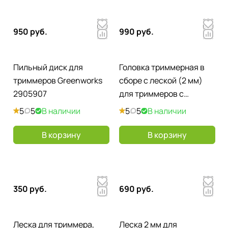
950 руб.
990 руб.
Пильный диск для
Головка триммерная в
триммеров Greenworks
сборе с леской (2 мм)
2905907
для триммеров с
верхним расположением
5
5
В наличии
5
5
В наличии
двигателя 40V
В корзину
В корзину
350 руб.
690 руб.
Леска для триммера,
Леска 2 мм для