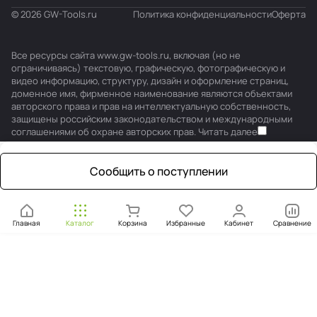
© 2026 GW-Tools.ru
Политика конфиденциальности
Оферта
Все ресурсы сайта www.gw-tools.ru, включая (но не
ограничиваясь) текстовую, графическую, фотографическую и
видео информацию, структуру, дизайн и оформление страниц,
доменное имя, фирменное наименование являются объектами
авторского права и прав на интеллектуальную собственность,
защищены российским законодательством и международными
соглашениями об охране авторских прав.
Читать далее
Сообщить о поступлении
Главная
Каталог
Корзина
Избранные
Кабинет
Сравнение