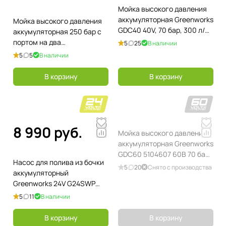
Мойка высокого давления
аккумуляторная Greenworks
Мойка высокого давления
GDC40 40V, 70 бар, 300 л/
аккумуляторная 250 бар с
час, без АКБ и ЗУ
портом на два
5
25
В наличии
аккумулятора Greenworks
5
5
В наличии
GDPW60DP 60V 5106207,
без АКБ и ЗУ
В корзину
В корзину
8 990 руб.
Мойка высокого давления
аккумуляторная Greenworks
GDC60 5104607 60В 70 бар
Насос для полива из бочки
300 л/час, без АКБ и ЗУ
5
20
Снято с производства
аккумуляторный
Greenworks 24V G24SWP
3401007, без АКБ и ЗУ
5
11
В наличии
В корзину
В корзину