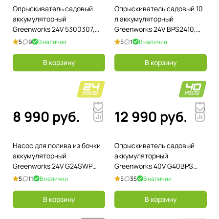
Опрыскиватель садовый
Опрыскиватель садовый 10
аккумуляторный
л аккумуляторный
Greenworks 24V 5300307,
Greenworks 24V BPS2410,
без АКБ и ЗУ
без АКБ и ЗУ
5
9
В наличии
5
1
В наличии
В корзину
В корзину
8 990 руб.
12 990 руб.
Насос для полива из бочки
Опрыскиватель садовый
аккумуляторный
аккумуляторный
Greenworks 24V G24SWP
Greenworks 40V G40BPS
3401007, без АКБ и ЗУ
5300007, без АКБ и ЗУ
5
11
В наличии
5
35
В наличии
В корзину
В корзину