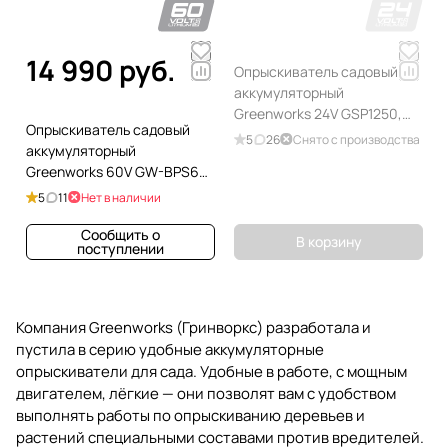
14 990 руб.
Опрыскиватель садовый
аккумуляторный
Greenworks 24V GSP1250,
Опрыскиватель садовый
без АКБ и ЗУ
5
26
Снято с производства
аккумуляторный
Greenworks 60V GW-BPS60
5300107, без АКБ и ЗУ
5
11
Нет в наличии
Сообщить о
В корзину
поступлении
Компания Greenworks (Гринворкс) разработала и
пустила в серию удобные аккумуляторные
опрыскиватели для сада. Удобные в работе, с мощным
двигателем, лёгкие — они позволят вам с удобством
выполнять работы по опрыскиванию деревьев и
растений специальными составами против вредителей.