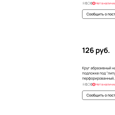
мм, 5 шт
0
0
Нет в наличи
Сообщить о пос
126 руб.
Круг абразивный н
подложке под "липу
перфорированный, 
мм, 5 шт
0
0
Нет в наличи
Сообщить о пос