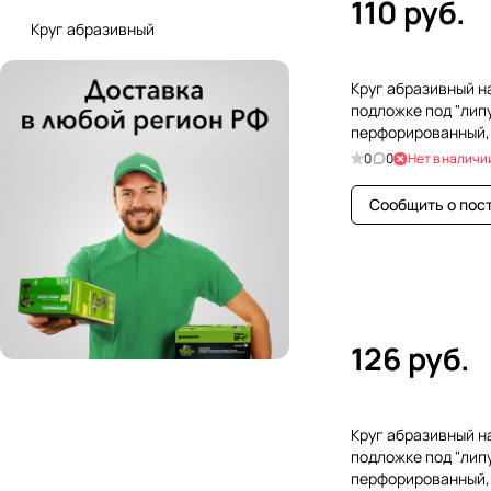
110 руб.
Круг абразивный
Круг абразивный н
подложке под "липу
перфорированный, P
5 шт
0
0
Нет в наличи
Сообщить о пос
126 руб.
Круг абразивный н
подложке под "липу
перфорированный, P