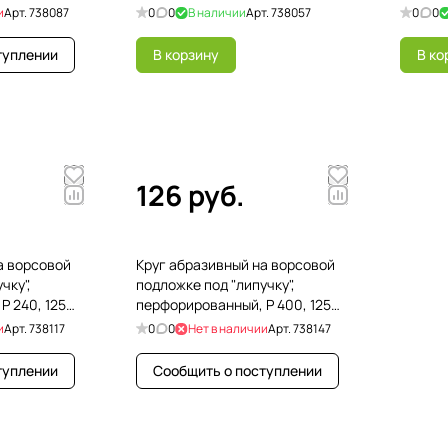
мм, 5 шт
мм, 5 
и
Арт.
738087
0
0
В наличии
Арт.
738057
0
0
туплении
В корзину
В ко
126 руб.
а ворсовой
Круг абразивный на ворсовой
чку",
подложке под "липучку",
P 240, 125
перфорированный, P 400, 125
мм, 5 шт
и
Арт.
738117
0
0
Нет в наличии
Арт.
738147
туплении
Сообщить о поступлении