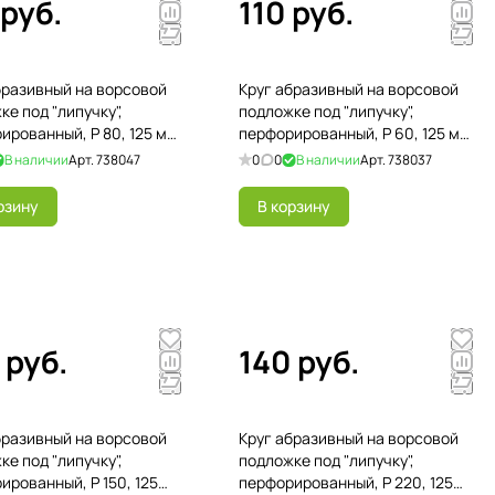
 руб.
110 руб.
бразивный на ворсовой
Круг абразивный на ворсовой
ке под "липучку",
подложке под "липучку",
ированный, P 80, 125 мм,
перфорированный, P 60, 125 мм,
5 шт
В наличии
Арт.
738047
0
0
В наличии
Арт.
738037
рзину
В корзину
 руб.
140 руб.
бразивный на ворсовой
Круг абразивный на ворсовой
ке под "липучку",
подложке под "липучку",
ированный, P 150, 125
перфорированный, P 220, 125