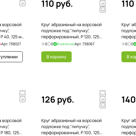
110 руб.
110
а ворсовой
Круг абразивный на ворсовой
Круг а
чку",
подложке под "липучку",
подлож
 40, 125 мм,
перфорированный, P 120, 125
перфор
мм, 5 шт
5 шт
и
Арт.
738027
0
0
В наличии
Арт.
738067
0
0
туплении
В корзину
В ко
126 руб.
140
а ворсовой
Круг абразивный на ворсовой
Круг а
чку",
подложке под "липучку",
подлож
 180, 125
перфорированный, P 100, 125
перфор