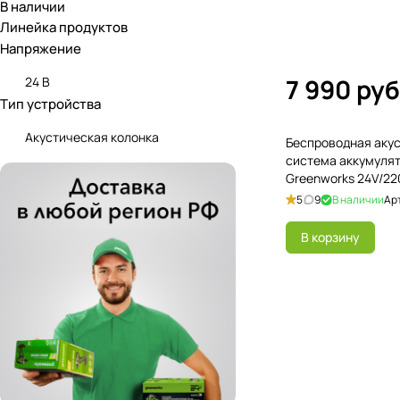
В наличии
Линейка продуктов
Напряжение
7 990 руб
24 В
Тип устройства
Акустическая колонка
Беспроводная аку
система аккумуля
Greenworks 24V/2
3503107, без АКБ и
5
9
В наличии
Ар
В корзину