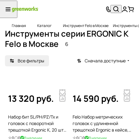
Главная
Каталог
Инструмент Felo в Москве
Инструменты с
Инструменты серии ERGONIC K
Felo в Москве
6
Все фильтры
Сначала доступные
13 320 руб.
14 590 руб.
Набор бит SL/PH/PZ/Tx и
Felo Набор метрических
головок с поворотной
головок с удлиненной
трещоткой Ergonic K, 20 шт
трещоткой Ergonic в кейсе,
FELO 06072006
13шт 05681318
0
0
В наличии
0
0
В наличии