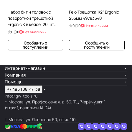
Набор бит и головок с
Felo Трещотка 1/2" Ergonic
поворотной трещоткой
255мм 49783540
Ergonic K в кейсе, 20 шт
0
0
Нет в наличии
FELO 06072056
0
0
Нет в наличии
Сообщить о
Сообщить о
поступлении
поступлении
Интернет-магазин
Компания
Помощь
+7 495 108-47-38
info@gw-tools.ru
г. Москва, ул. Профсоюзная, д. 56, ТЦ "Черёмушки"
(этаж 1, павильон 1А-24)
г. Москва, ул. Ясеневая 50, офис 110