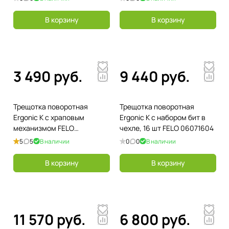
В корзину
В корзину
3 490 руб.
9 440 руб.
Трещотка поворотная
Трещотка поворотная
Ergonic K с храповым
Ergonic K с набором бит в
механизмом FELO
чехле, 16 шт FELO 06071604
43899940
5
5
В наличии
0
0
В наличии
В корзину
В корзину
11 570 руб.
6 800 руб.