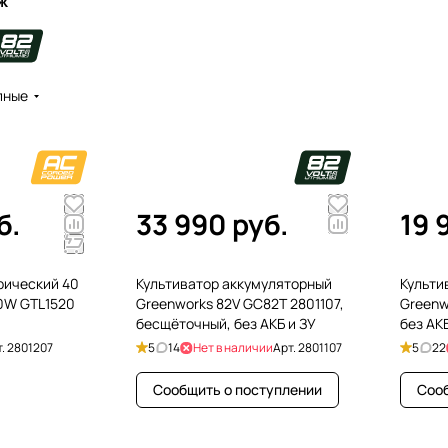
ж
пные
б.
33 990 руб.
19 
рический 40
Культиватор аккумуляторный
Культи
0W GTL1520
Greenworks 82V GC82T 2801107,
Greenw
бесщёточный, без АКБ и ЗУ
без АКБ
т.
2801207
5
14
Нет в наличии
Арт.
2801107
5
22
Сообщить о поступлении
Сооб