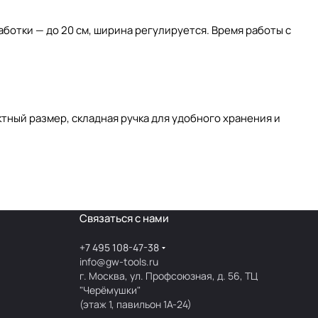
отки — до 20 см, ширина регулируется. Время работы с
тный размер, складная ручка для удобного хранения и
Связаться с нами
+7 495 108-47-38
info@gw-tools.ru
г. Москва, ул. Профсоюзная, д. 56, ТЦ
"Черёмушки"
(этаж 1, павильон 1А-24)