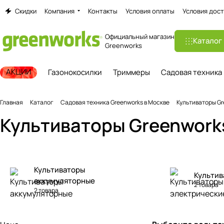
Скидки
Компания
Контакты
Условия оплаты
Условия дост
Официальный магазин
Каталог
Greenworks
АКЦИИ
Газонокосилки
Триммеры
Садовая техника
Главная
Каталог
Садовая техника Greenworks в Москве
Культиваторы Gr
Культиваторы Greenwork
Культиваторы
Культив
аккумуляторные
2 товара
2 товара