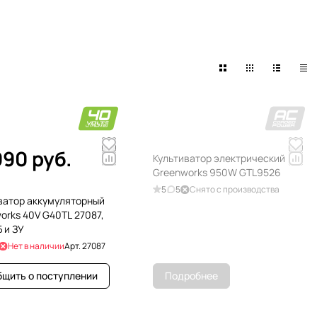
990 руб.
Культиватор электрический
Greenworks 950W GTL9526
5
5
Снято с производства
ватор аккумуляторный
orks 40V G40TL 27087,
 и ЗУ
Нет в наличии
Арт.
27087
щить о поступлении
Подробнее