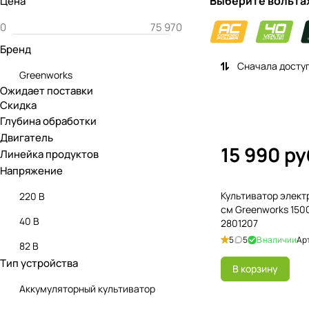
Выберите вольта
Цена
Бренд
Сначала досту
Greenworks
Ожидает поставки
Скидка
Глубина обработки
Двигатель
15 990 ру
Линейка продуктов
Напряжение
Культиватор элект
220 В
см Greenworks 150
40 В
2801207
5
5
В наличии
Ар
82 В
Тип устройства
В корзину
Аккумуляторный культиватор