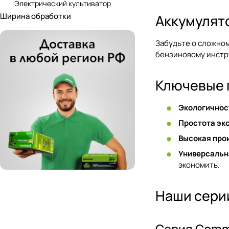
Электрический культиватор
Ширина обработки
Аккумулят
Забудьте о сложном
бензиновому инстру
Ключевые 
Экологичнос
Простота эк
Высокая про
Универсальн
экономить.
Наши сери
Серия Comme