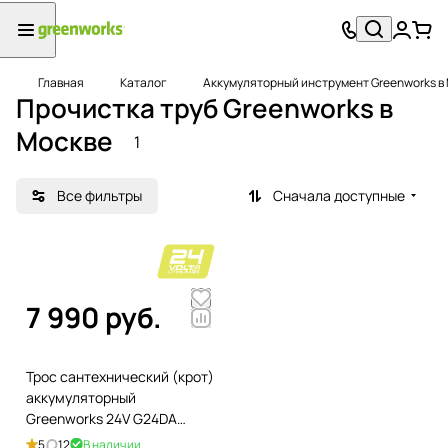
Главная
Каталог
Аккумуляторный инструмент Greenworks в
Прочистка труб Greenworks в
Москве
1
Все фильтры
Сначала доступные
7 990 руб.
Трос сантехнический (крот)
аккумуляторный
Greenworks 24V G24DA
3707307, без АКБ и ЗУ
5
12
В наличии