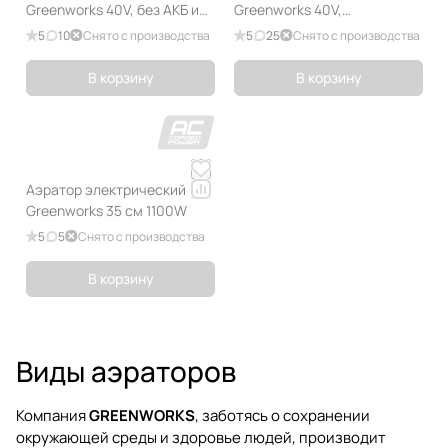
Greenworks 40V, без АКБ и
Greenworks 40V,
ЗУ
бесщёточный, без АКБ и ЗУ
5
10
Снято с производства
5
25
Снято с производства
В корзину
В корзину
Аэратор электрический
Greenworks 35 см 1100W
5
5
Снято с производства
В корзину
Виды аэраторов
Компания
GREENWORKS
, заботясь о сохранении
окружающей среды и здоровье людей, производит