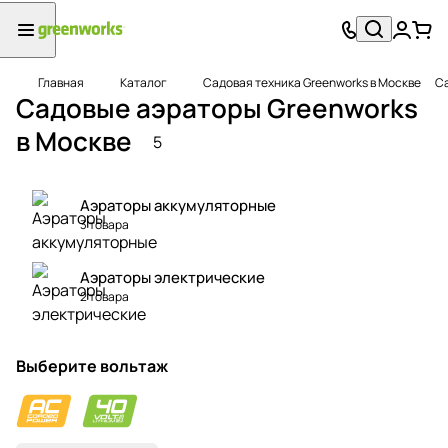
Главная
Каталог
Садовая техника Greenworks в Москве
Са
Садовые аэраторы Greenworks
в Москве
5
Аэраторы аккумуляторные
3 товара
Аэраторы электрические
2 товара
Выберите вольтаж