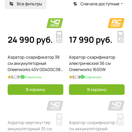
Все фильтры
Сначала доступные
24 990 руб.
17 990 руб.
Аэратор-скарификатор 38
Аэратор-скарификатор
см аккумуляторный
электрический 36 см
Greenworks 40V GD40SC38II
Greenworks 1600W
2517607, бесщеточный, без
5
31
В наличии
5
8
В наличии
АКБ и ЗУ
В корзину
В корзину
Аэратор-вертикуттер
Аэратор-скарификатор 36
аккумуляторный 35 см
см аккумуляторный